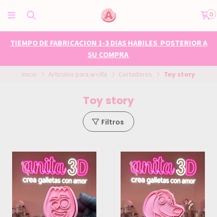
0
TIEMPO DE FABRICACION 1-3 DIAS HABILES POSTERIOR A
SU COMPRA
Inicio
Articulos para arcilla
Cortadores
Toy story
Toy story
Filtros