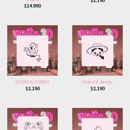
$2.190
$14.990
STENCIL FORKY
Stencil Jessy
$2.190
$2.190