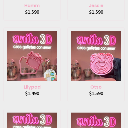
Hamm
Jessie
$1.590
$1.590
Lilypad
Otso
$1.490
$1.590