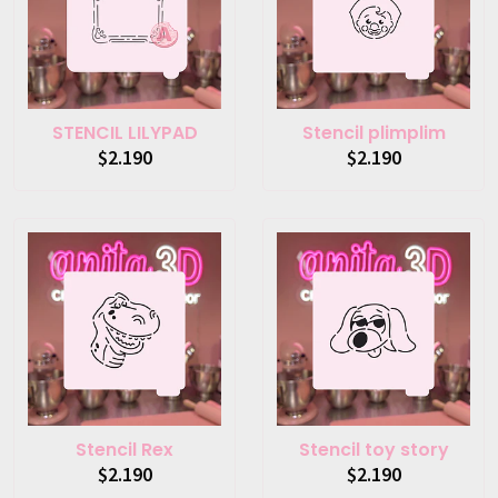
STENCIL LILYPAD
Stencil plimplim
$2.190
$2.190
Stencil Rex
Stencil toy story
$2.190
$2.190