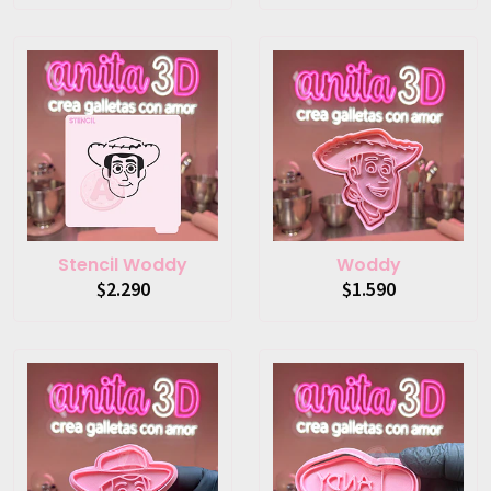
Stencil Woddy
Woddy
$2.290
$1.590