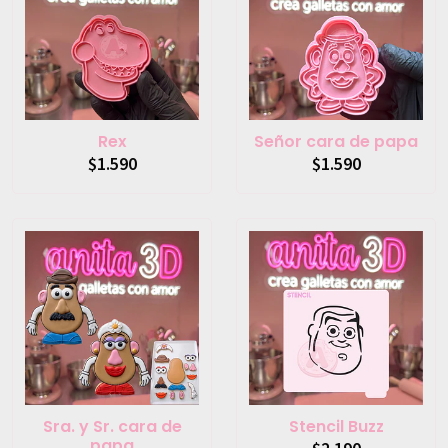
Rex
Señor cara de papa
$1.590
$1.590
Sra. y Sr. cara de
Stencil Buzz
papa