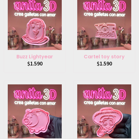
Buzz Lightyear
Cartel toy story
$1.590
$1.590