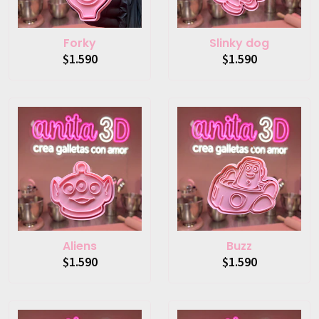
Forky
Slinky dog
$1.590
$1.590
Aliens
Buzz
$1.590
$1.590