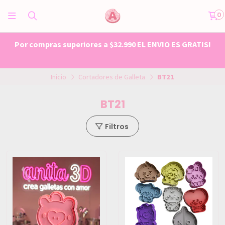
0
Por compras superiores a $32.990 EL ENVIO ES GRATIS!
Inicio
Cortadores de Galleta
BT21
BT21
Filtros