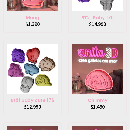
Mang
BT21 Baby 175
$1.390
$14.990
Bt21 Baby cute 176
Chimmy
$12.990
$1.490