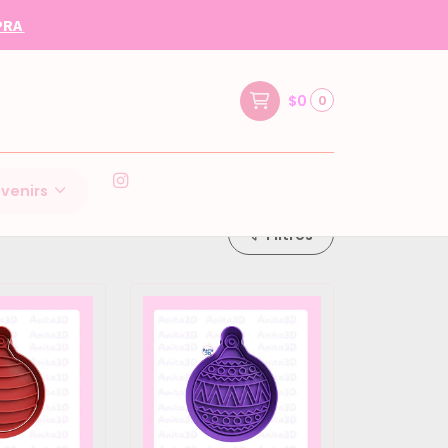
PRA
$0
0
venirs
Filtros