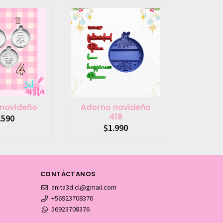
navideño
Adorno navideño
418
.590
$1.990
CONTÁCTANOS
anita3d.cl@gmail.com
+56923708376
56923708376