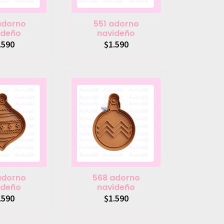
adorno
551 adorno
ideño
navideño
.590
$1.590
adorno
568 adorno
ideño
navideño
.590
$1.590