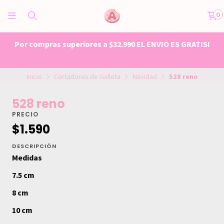
0
Por compras superiores a $32.990 EL ENVIO ES GRATIS!
Inicio
Cortadores de Galleta
Navidad
528 reno
528 reno
PRECIO
$1.590
DESCRIPCIÓN
Medidas
7.5 cm
8 cm
10 cm