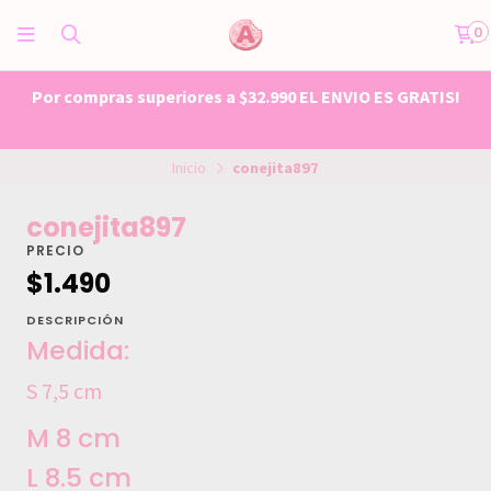
0
Por compras superiores a $32.990 EL ENVIO ES GRATIS!
Inicio
conejita897
conejita897
PRECIO
$1.490
DESCRIPCIÓN
Medida:
S 7,5 cm
M 8 cm
L 8.5 cm