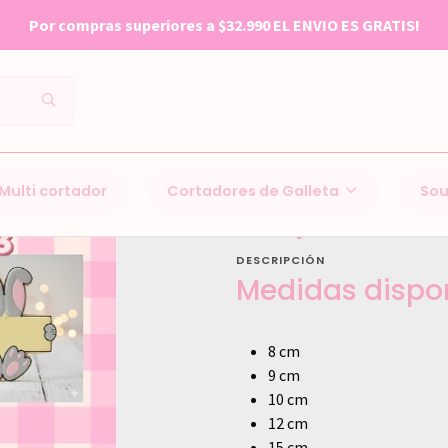
Por compras superiores a $32.990 EL ENVIO ES GRATIS!
Inicio
Cortadores de Galleta
Conejito de Pascua
conejito 1083
Multi cortador
Cortadores de Galleta
Sou
conejito 1083
DESCRIPCIÓN
Medidas dispon
8 cm
9 cm
10 cm
12 cm
15 cm