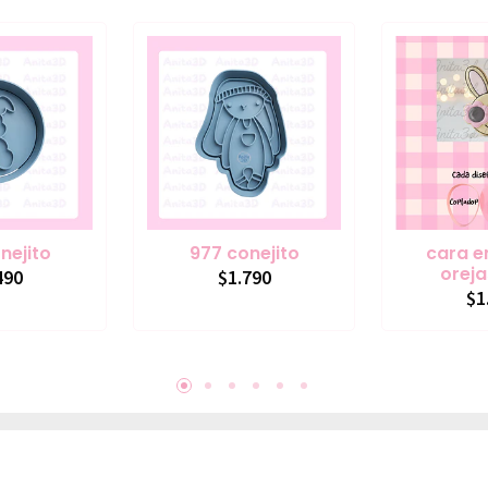
nejito
977 conejito
cara e
oreja
490
$1.790
$1