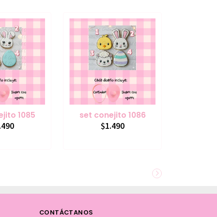
jito 1085
set conejito 1086
.490
$1.490
CONTÁCTANOS