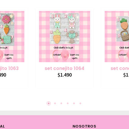
jito 1063
set conejito 1064
set cone
490
$1.490
$1
AL
NOSOTROS