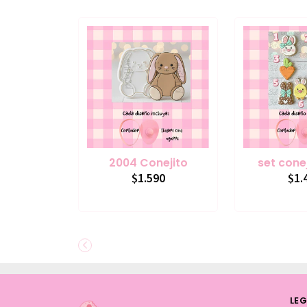
2004 Conejito
set cone
$1.590
$1.
LEG