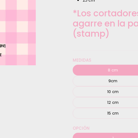
*Los cortadore
agarre en la pa
(stamp)
MEDIDAS
8 cm
9cm
10 cm
12 cm
15 cm
OPCIÓN