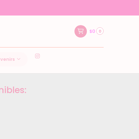
$0
0
venirs
ibles: