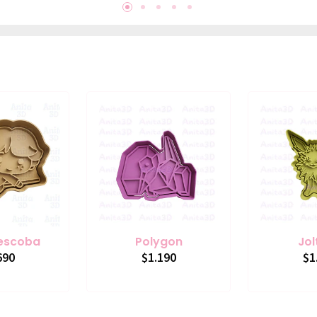
 escoba
Polygon
Jol
690
$1.190
$1