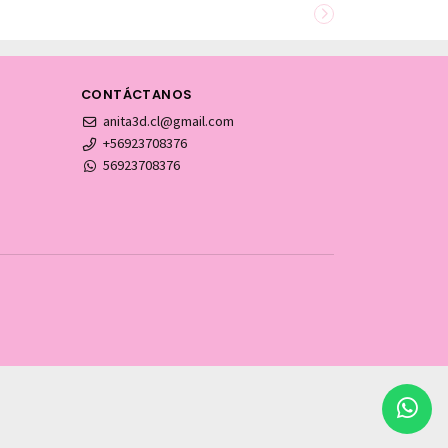
CONTÁCTANOS
anita3d.cl@gmail.com
+56923708376
56923708376