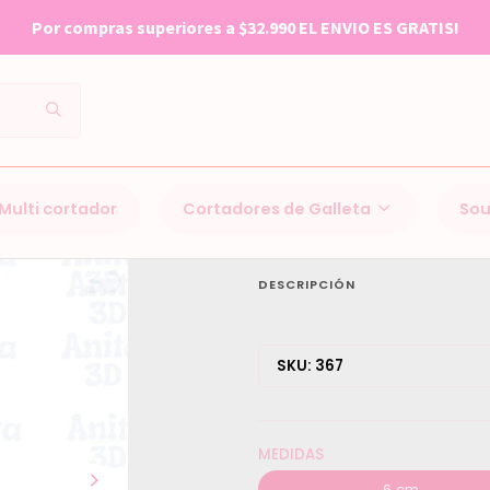
EMPO DE FABRICACION 1-3 DIAS HABILES POSTERIOR A SU COM
Inicio
Cortadores de Galleta
Día del niño
Escoba
Multi cortador
Cortadores de Galleta
Sou
Escoba
DESCRIPCIÓN
SKU: 367
MEDIDAS
6 cm