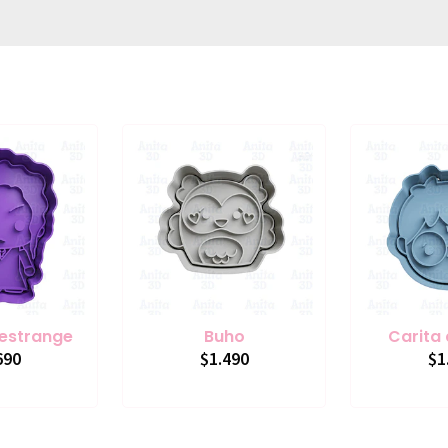
 Lestrange
Buho
Carita 
690
$1.490
$1