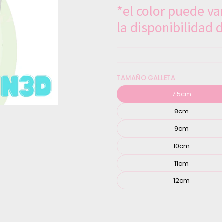
*el color puede v
la disponibilidad
TAMAÑO GALLETA
7.5cm
8cm
9cm
10cm
11cm
12cm