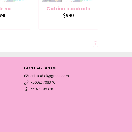
rina
Catrina cuadrado
990
$990
CONTÁCTANOS
anita3d.cl@gmail.com
+56923708376
56923708376