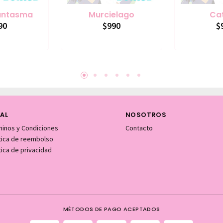
Fantasma
Murcielago
Cat
90
$990
$
AL
NOSOTROS
minos y Condiciones
Contacto
itica de reembolso
tica de privacidad
MÉTODOS DE PAGO ACEPTADOS