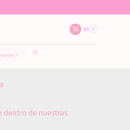
$0
0
venirs
ta
n dentro de nuestras