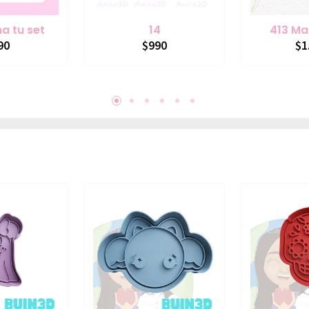
a tu set
14
413 Ma
90
$990
$1