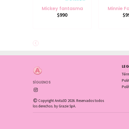
Mickey fantasma
Minnie 
$990
$9
LEG
Tér
Pol
SÍGUENOS
Polí
Copyright Anita3D 2026. Reservados todos
los derechos. by Grazie SpA.