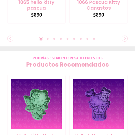
1065 hello kitty
1066 Pascua Kitty
pascua
Canastos
$890
$890
PODRÍAS ESTAR INTERESADO EN ESTOS
Productos Recomendados