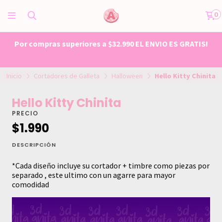
0
Por compras superiores a $32.990 EL ENVIO ES GRATIS!
Inicio
Cortadores de Galleta
Halloween
Hello Kitty Chinita
Hello Kitty Chinita
PRECIO
$1.990
DESCRIPCIÓN
*Cada diseño incluye su cortador + timbre como piezas por
separado , este ultimo con un agarre para mayor
comodidad