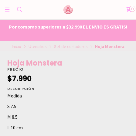
0
Por compras superiores a $32.990 EL ENVIO ES GRATIS!
Inicio
Utensilios
Set de cortadores
Hoja Monstera
Hoja Monstera
PRECIO
$7.990
DESCRIPCIÓN
Medida
S 7.5
M 8.5
L 10 cm