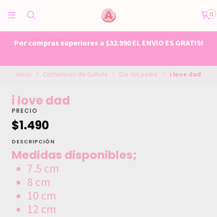
0
Por compras superiores a $32.990 EL ENVIO ES GRATIS!
Inicio
Cortadores de Galleta
Dia del padre
i love dad
i love dad
PRECIO
$1.490
DESCRIPCIÓN
Medidas disponibles;
7.5 cm
8 cm
10 cm
12 cm