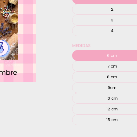
2
3
4
MEDIDAS
6 cm
7 cm
8 cm
9cm
10 cm
12 cm
15 cm