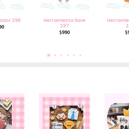
lador 296
Herramienta llave
Herramie
297
2
90
$990
$