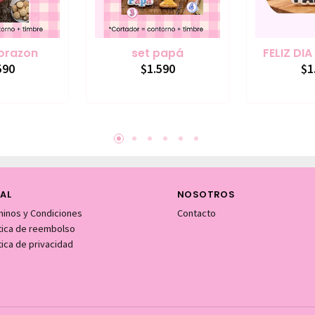
orazon
set papá
FELIZ DIA
590
$1.590
$1
AL
NOSOTROS
minos y Condiciones
Contacto
itica de reembolso
tica de privacidad