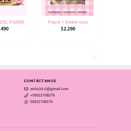
 DEL PADRE
Papá + bebe oso
.490
$2.290
CONTÁCTANOS
anita3d.cl@gmail.com
+56923708376
56923708376