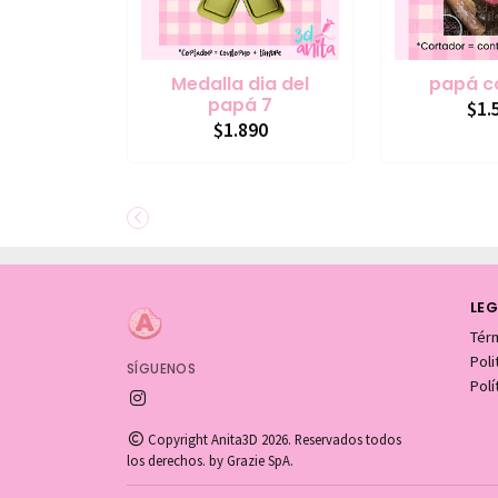
Medalla dia del
papá c
papá 7
$1.
$1.890
LEG
Tér
Pol
SÍGUENOS
Polí
Copyright Anita3D 2026. Reservados todos
los derechos. by Grazie SpA.