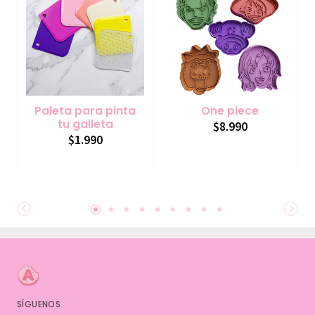
Paleta para pinta
One piece
tu galleta
$8.990
$1.990
SÍGUENOS