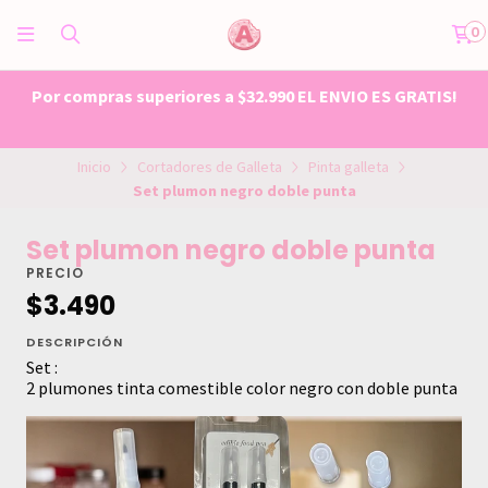
0
 GRATIS!
TIEMPO DE FABRICACION 1-3 DIAS HABILES PO
SU COMPRA
Inicio
Cortadores de Galleta
Pinta galleta
Set plumon negro doble punta
Set plumon negro doble punta
PRECIO
$3.490
DESCRIPCIÓN
Set :
2 plumones tinta comestible color negro con doble punta