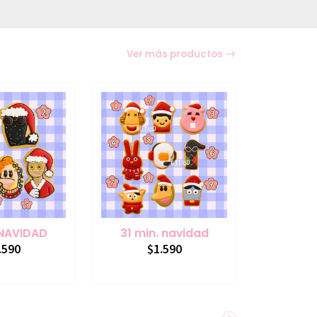
Ver más productos
 NAVIDAD
31 min. navidad
.590
$1.590