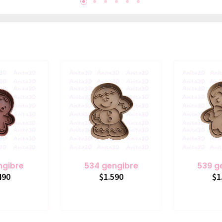
ngibre
534 gengibre
539 g
490
$1.590
$1