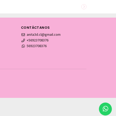
CONTÁCTANOS
anita3d.cl@gmail.com
+56923708376
56923708376