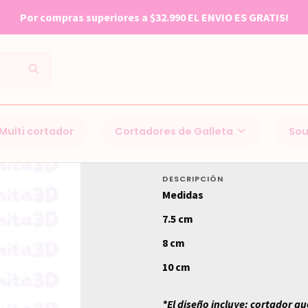
Por compras superiores a $32.990 EL ENVIO ES GRATIS!
Inicio
Cortadores de Galleta
Navidad
523 Guante
Multi cortador
Cortadores de Galleta
Sou
523 Guante
DESCRIPCIÓN
Medidas
7.5 cm
8 cm
10 cm
*El diseño incluye: cortador qu