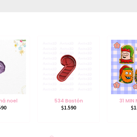
má noel
534 Bastón
31 MIN
590
$1.590
$1