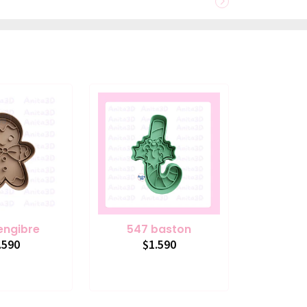
engibre
547 baston
.590
$1.590