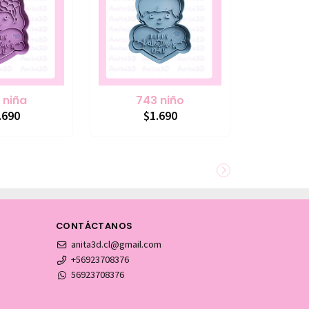
 niña
743 niño
.690
$1.690
CONTÁCTANOS
anita3d.cl@gmail.com
+56923708376
56923708376