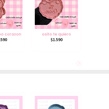
bo corazon
osito te quiero
.590
$1.590