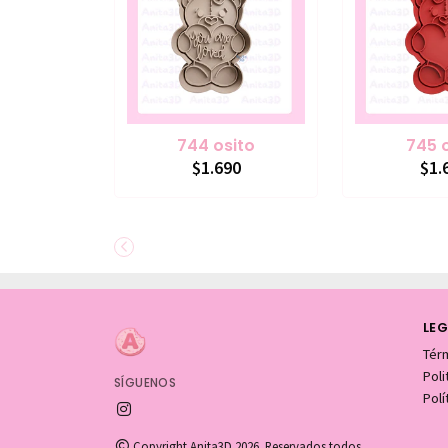
744 osito
745 
$1.690
$1.
LEG
Tér
Pol
SÍGUENOS
Polí
Copyright Anita3D 2026. Reservados todos