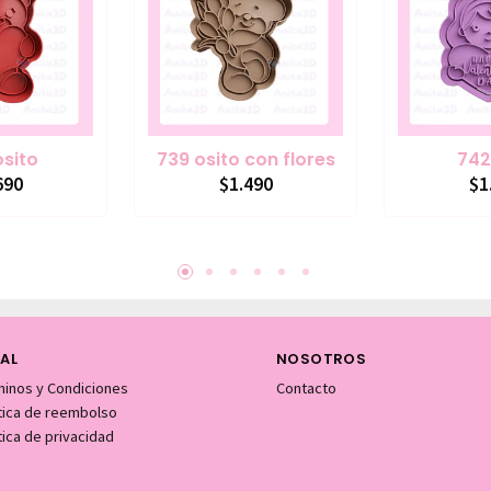
osito
739 osito con flores
742
690
$1.490
$1
AL
NOSOTROS
minos y Condiciones
Contacto
itica de reembolso
tica de privacidad