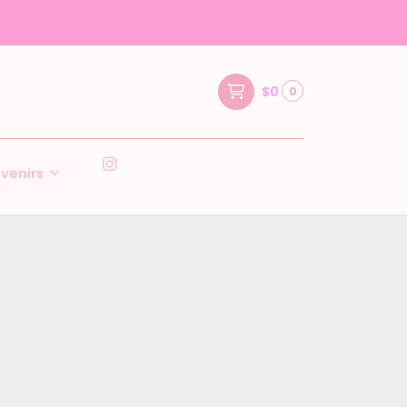
$0
0
venirs