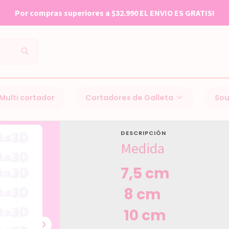
Por compras superiores a $32.990 EL ENVIO ES GRATIS!
Inicio
San valentín (14F)
703 Osito
Multi cortador
Cortadores de Galleta
Sou
703 Osito
DESCRIPCIÓN
Medida
7,5 cm
8 cm
10 cm