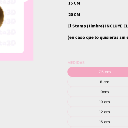
15 CM
20 CM
El Stamp (timbre) INCLUYE E
(en caso que lo quisieras si
MEDIDAS
7.5 cm
8 cm
9cm
10 cm
12 cm
15 cm