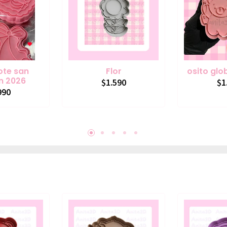
ote san
Flor
osito glo
in 2026
$1.590
$1
990