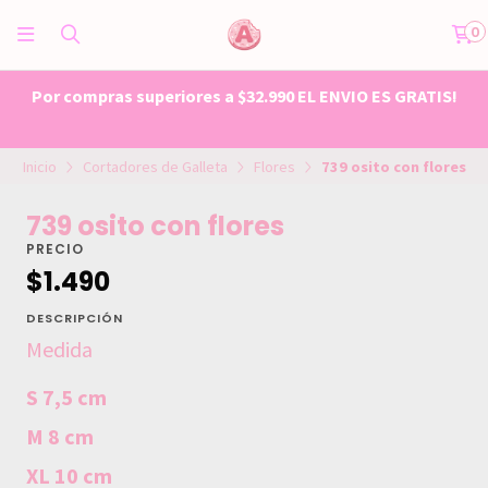
0
Por compras superiores a $32.990 EL ENVIO ES GRATIS!
Inicio
Cortadores de Galleta
Flores
739 osito con flores
739 osito con flores
PRECIO
$1.490
DESCRIPCIÓN
Medida
S 7,5 cm
M 8 cm
XL 10 cm