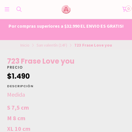
0
Por compras superiores a $32.990 EL ENVIO ES GRATIS!
Inicio
San valentín (14F)
723 Frase Love you
723 Frase Love you
PRECIO
$1.490
DESCRIPCIÓN
Medida
S 7,5 cm
M 8 cm
XL 10 cm