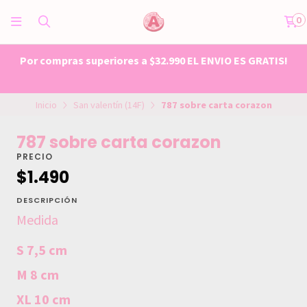
0
Por compras superiores a $32.990 EL ENVIO ES GRATIS!
Inicio
San valentín (14F)
787 sobre carta corazon
787 sobre carta corazon
PRECIO
$1.490
DESCRIPCIÓN
Medida
S 7,5 cm
M 8 cm
XL 10 cm