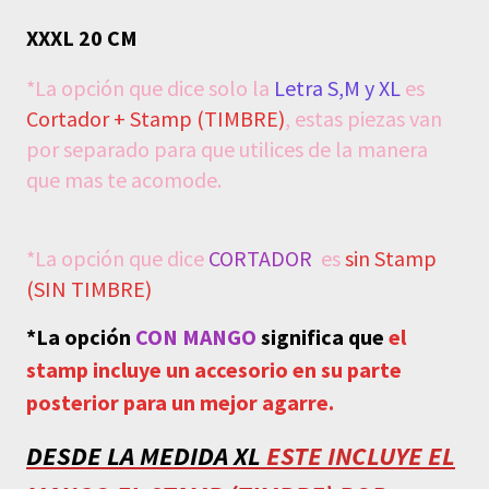
XXXL 20 CM
*La opción que dice solo la
Letra S,M y XL
es
Cortador + Stamp (TIMBRE)
, estas piezas van
por separado para que utilices de la manera
que mas te acomode.
*La opción que dice
CORTADOR
es
sin Stamp
(SIN TIMBRE)
*La opción
CON MANGO
significa que
e
l
stamp incluye un accesorio en su parte
posterior para un mejor agarre.
DESDE LA MEDIDA
XL
ESTE INCLUYE EL