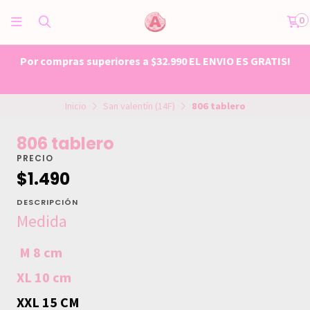
0
Por compras superiores a $32.990 EL ENVIO ES GRATIS!
Inicio
San valentín (14F)
806 tablero
806 tablero
PRECIO
$1.490
DESCRIPCIÓN
Medida
M 8 cm
XL 10 cm
XXL 15 CM