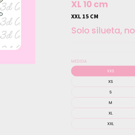
XL 10 cm
XXL 15 CM
Solo silueta, n
MEDIDA
XXS
XS
S
M
XL
XXL