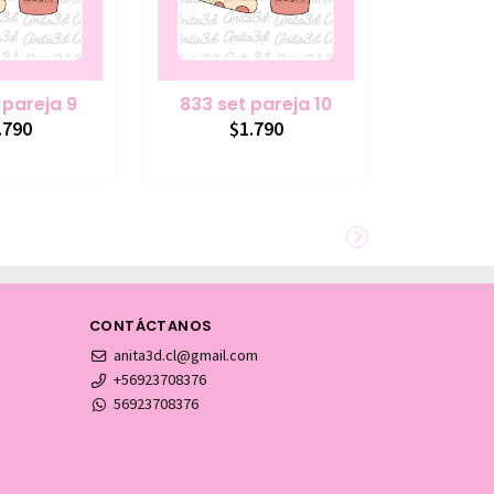
 pareja 9
833 set pareja 10
.790
$1.790
CONTÁCTANOS
anita3d.cl@gmail.com
+56923708376
56923708376