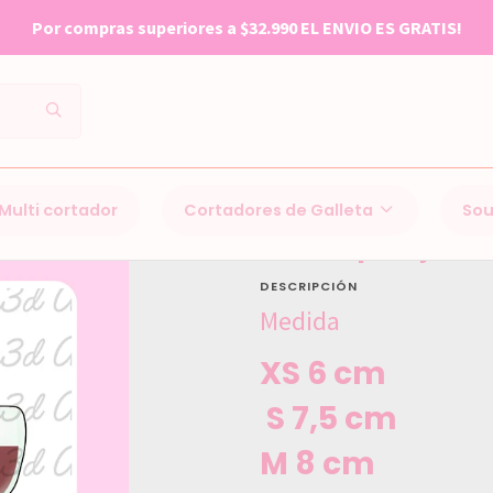
Por compras superiores a $32.990 EL ENVIO ES GRATIS!
Inicio
San valentín (14F)
840set pareja 12
Multi cortador
Cortadores de Galleta
Sou
840set pareja 12
DESCRIPCIÓN
Medida
XS 6 cm
S 7,5 cm
M 8 cm