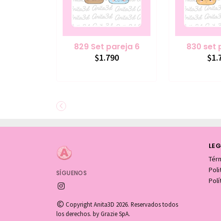
829 Set pareja 6
830 set 
$1.790
$1.
LEG
Tér
Pol
SÍGUENOS
Polí
Copyright Anita3D 2026. Reservados todos
los derechos. by Grazie SpA.