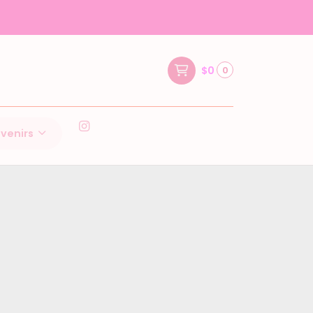
$0
0
venirs