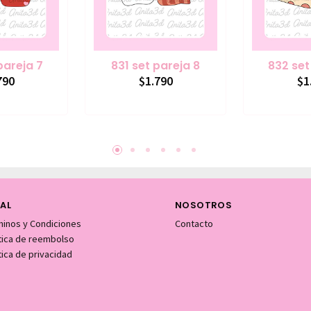
pareja 7
831 set pareja 8
832 set
790
$1.790
$1
AL
NOSOTROS
minos y Condiciones
Contacto
itica de reembolso
tica de privacidad