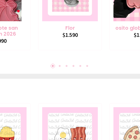
ote san
Flor
osito glo
in 2026
$1.590
$1
990