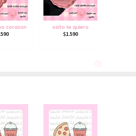
bo corazon
osito te quiero
.590
$1.590