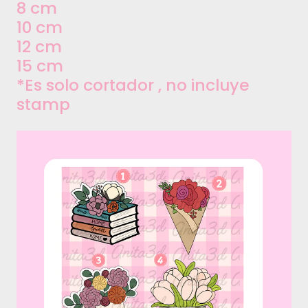
8 cm
10 cm
12 cm
15 cm
*Es solo cortador , no incluye
stamp