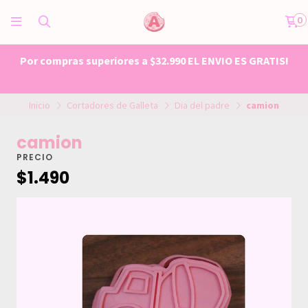
0
Por compras superiores a $32.990 EL ENVIO ES GRATIS!
Inicio
Cortadores de Galleta
Dia del padre
camion
camion
PRECIO
$1.490