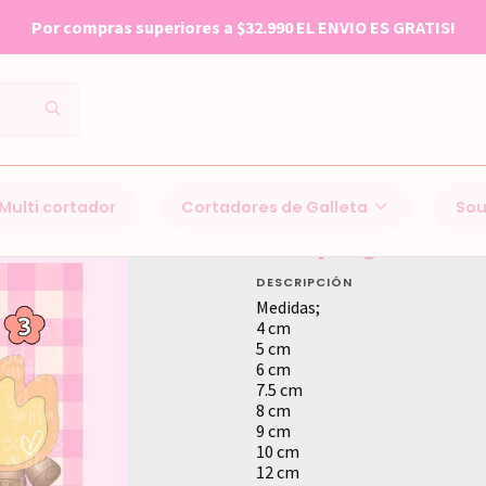
EMPO DE FABRICACION 1-3 DIAS HABILES POSTERIOR A SU COM
Inicio
Cortadores de Galleta
Dia del padre
camping
Multi cortador
Cortadores de Galleta
Sou
camping
DESCRIPCIÓN
Medidas;
4 cm
5 cm
6 cm
7.5 cm
8 cm
9 cm
10 cm
12 cm