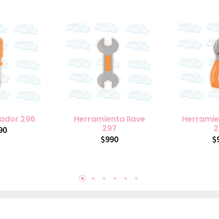
lador 296
Herramienta llave
Herramie
297
2
90
$990
$