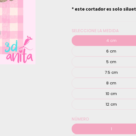
* este cortador es solo silue
SELECCIONE LA MEDIDA
4 cm
6 cm
5 cm
7.5 cm
8 cm
10 cm
12 cm
NÚMERO
1