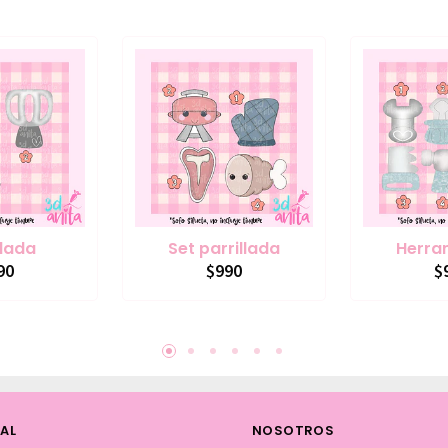
llada
Set parrillada
Herra
90
$990
$
AL
NOSOTROS