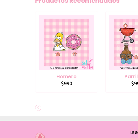
Productos Recomendados
Homero
Parri
$990
$9
LEG