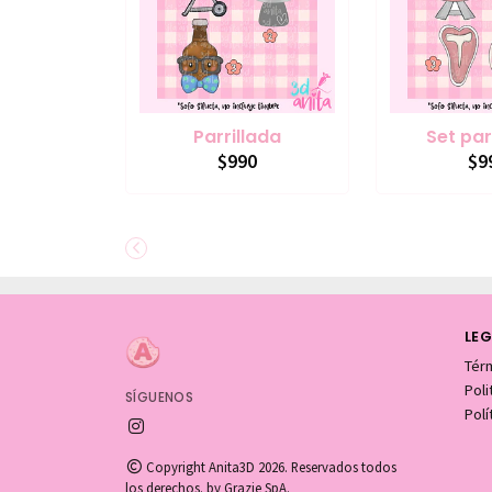
Parrillada
Set par
$990
$9
LEG
Tér
Pol
SÍGUENOS
Polí
Copyright Anita3D 2026. Reservados todos
los derechos. by Grazie SpA.