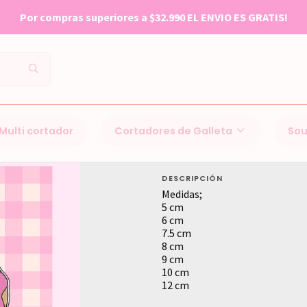
Por compras superiores a $32.990 EL ENVIO ES GRATIS!
Inicio
Cortadores de Galleta
Dia del padre
Homero
Multi cortador
Cortadores de Galleta
Sou
Homero
DESCRIPCIÓN
Medidas;
5 cm
6 cm
7.5 cm
8 cm
9 cm
10 cm
12 cm