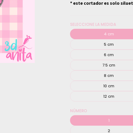
* este cortador es solo silue
SELECCIONE LA MEDIDA
4 cm
5 cm
6 cm
7.5 cm
8 cm
10 cm
12 cm
NÚMERO
1
2