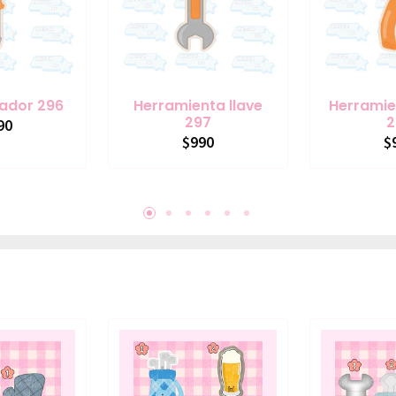
lador 296
Herramienta llave
Herramie
297
2
90
$990
$