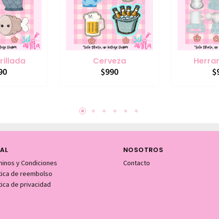
rillada
Cerveza
Herra
90
$990
$
AL
NOSOTROS
minos y Condiciones
Contacto
itica de reembolso
tica de privacidad