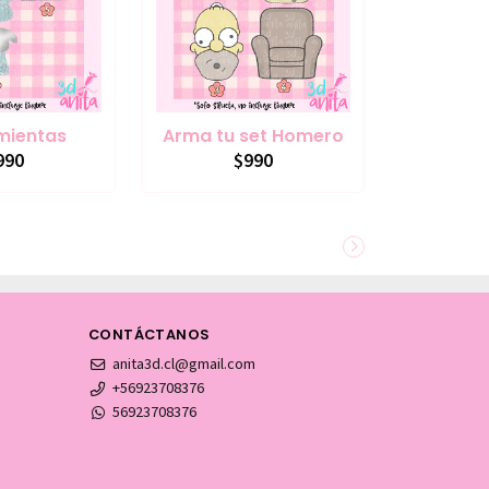
mientas
Arma tu set Homero
990
$990
CONTÁCTANOS
anita3d.cl@gmail.com
+56923708376
56923708376