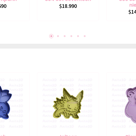
ni
690
$18.990
$14