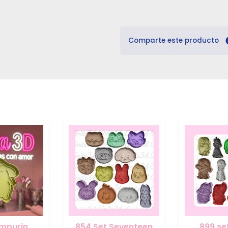
Comparte este producto
mpurin
854 Set Seventeen
899 se