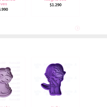
eves
$1.290
.990