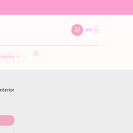
$0
0
venirs
nterior