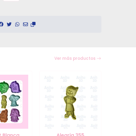
Ver más productos
t Blanca
Alegria 355