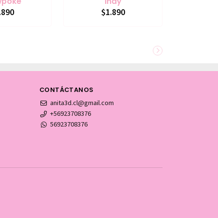
wpoke
Indy
.890
$1.890
CONTÁCTANOS
anita3d.cl@gmail.com
+56923708376
56923708376