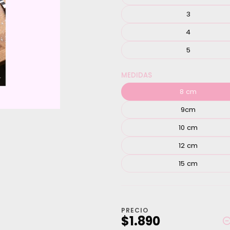
3
4
5
MEDIDAS
8 cm
9cm
10 cm
12 cm
15 cm
PRECIO
$1.890