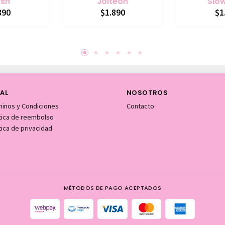
ish
Jolteon
Slo
890
$1.890
$1
AL
NOSOTROS
minos y Condiciones
Contacto
itica de reembolso
tica de privacidad
MÉTODOS DE PAGO ACEPTADOS