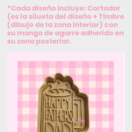
*Cada diseño incluye: Cortador
(es la silueta del diseño + Timbre
(dibujo de la zona interior) con
su mango de agarre adherido en
su zona posterior.