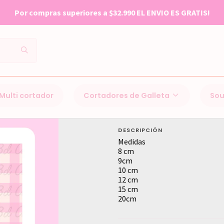
Por compras superiores a $32.990 EL ENVIO ES GRATIS!
Inicio
Cortadores de Galleta
Dia de la madre
Flor
Multi cortador
Cortadores de Galleta
Sou
Flor
DESCRIPCIÓN
Medidas
8 cm
9cm
10 cm
12 cm
15 cm
20cm