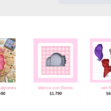
tulipanes
Marco con flores
set f
590
$1.790
$6