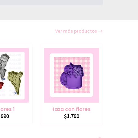
Ver más productos
lores 1
taza con flores
.990
$1.790