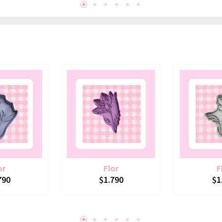
or
Flor
F
790
$1.790
$1