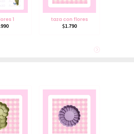
lores 1
taza con flores
.990
$1.790