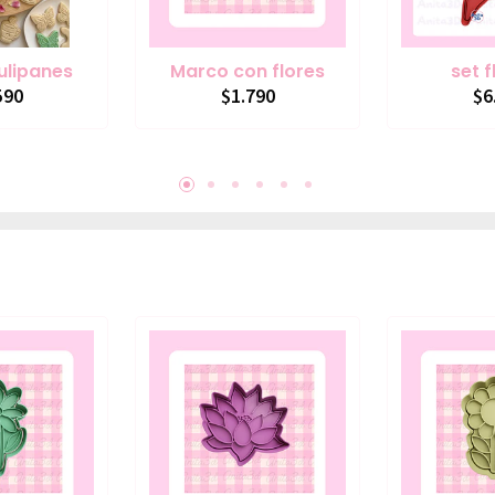
tulipanes
Marco con flores
set f
590
$1.790
$6