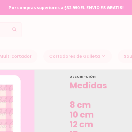
Por compras superiores a $32.990 EL ENVIO ES GRATIS!
Inicio
Cortadores de Galleta
Dia de la madre
Flor
Multi cortador
Cortadores de Galleta
Sou
Flor
DESCRIPCIÓN
Medidas
8 cm
10 cm
12 cm