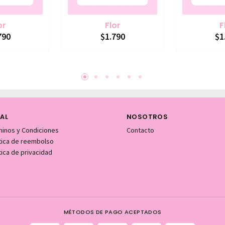
or
Flor
F
790
$1.790
$1
AL
NOSOTROS
minos y Condiciones
Contacto
itica de reembolso
tica de privacidad
MÉTODOS DE PAGO ACEPTADOS