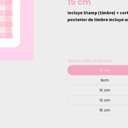
15 cm
Incluye Stamp (timbre) + cor
posterior de timbre incluye u
SELECCIONE LA MEDIDA
8 cm
9cm
10 cm
12 cm
15 cm