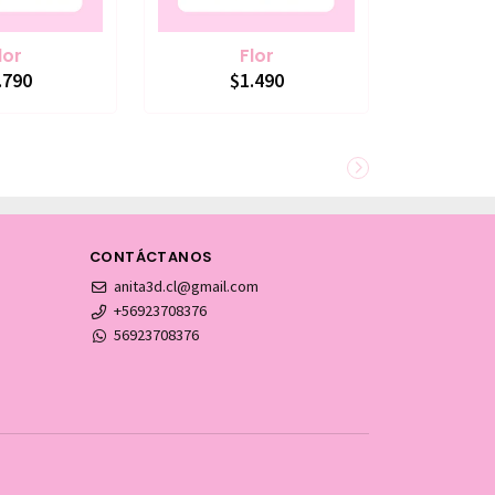
lor
Flor
.790
$1.490
CONTÁCTANOS
anita3d.cl@gmail.com
+56923708376
56923708376