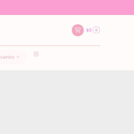
$0
0
 1000
venirs
lores 1000