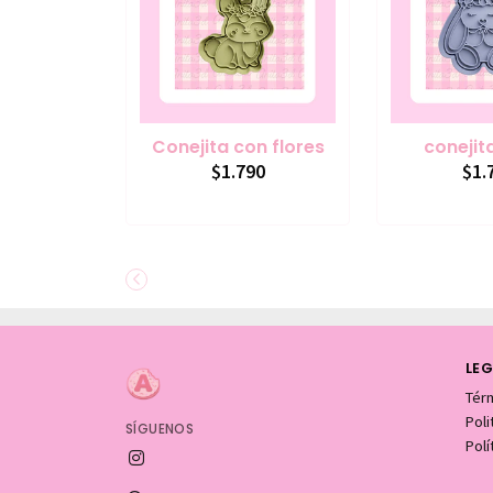
Conejita con flores
conejita
$1.790
$1.
LEG
Tér
Pol
SÍGUENOS
Polí