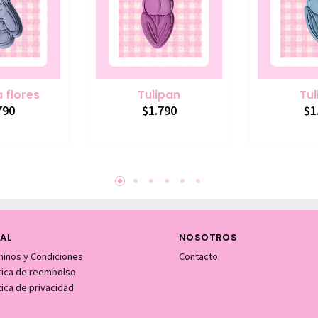
 flores
Tulipan
Tul
790
$1.790
$1
AL
NOSOTROS
minos y Condiciones
Contacto
itica de reembolso
tica de privacidad