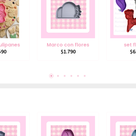
tulipanes
Marco con flores
set f
590
$1.790
$6