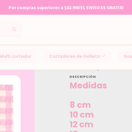
Por compras superiores a $32.990 EL ENVIO ES GRATIS!
Cortadores de Galleta
Dia de la madre
Rectangulo con flores
Multi cortador
Cortadores de Galleta
Sou
Rectangulo con f
DESCRIPCIÓN
Medidas
8 cm
10 cm
12 cm