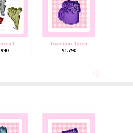
lores 1
taza con flores
.990
$1.790