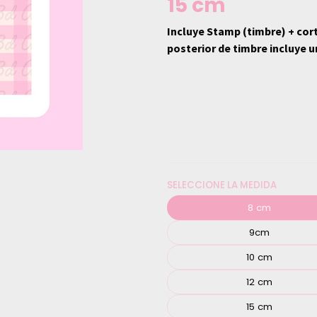
15 cm
Incluye Stamp (timbre) + cor
posterior de timbre incluye u
SELECCIONE LA MEDIDA
8 cm
9cm
10 cm
12 cm
15 cm