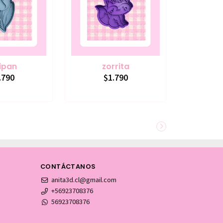
ipan
zorrita
.790
$1.790
CONTÁCTANOS
anita3d.cl@gmail.com
+56923708376
56923708376