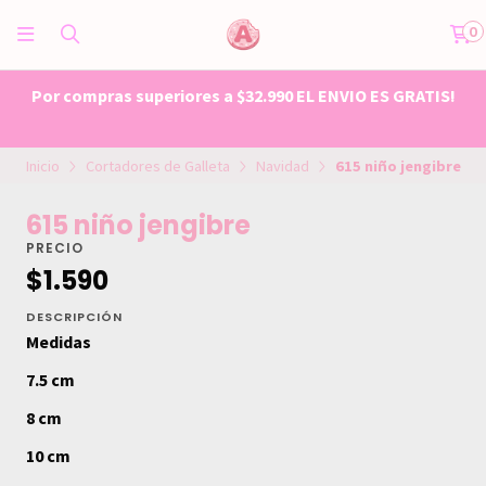
0
Por compras superiores a $32.990 EL ENVIO ES GRATIS!
Inicio
Cortadores de Galleta
Navidad
615 niño jengibre
615 niño jengibre
PRECIO
$1.590
DESCRIPCIÓN
Medidas
7.5 cm
8 cm
10 cm