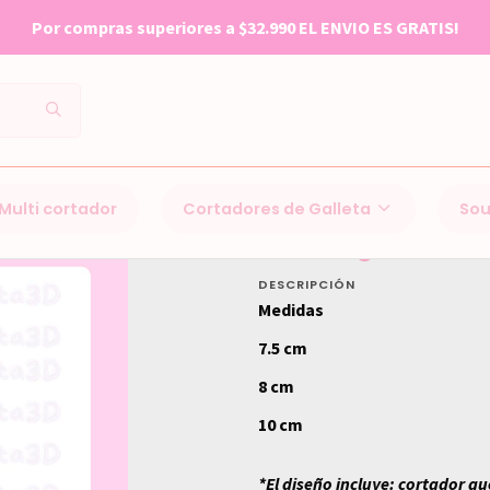
TI
Inicio
Cortadores de Galleta
Navidad
616 Jengibre niña
Multi cortador
Cortadores de Galleta
Sou
616 Jengibre niñ
DESCRIPCIÓN
Medidas
7.5 cm
8 cm
10 cm
*El diseño incluye: cortador qu