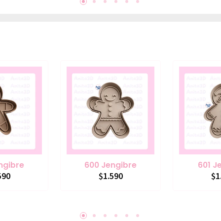
ngibre
600 Jengibre
601 J
590
$1.590
$1