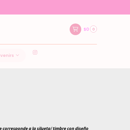
EMPO DE FABRICACION 1-3 DIAS HABILES POSTERIOR A SU CO
$0
0
venirs
a
e corresponde a la silueta/ timbre con diseño