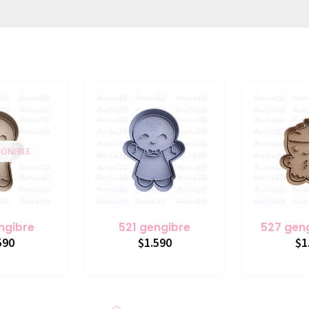
ONIBLE
ngibre
521 gengibre
527 gen
590
$1.590
$1