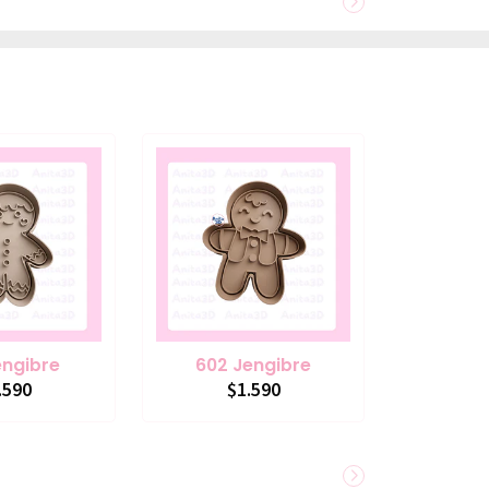
engibre
602 Jengibre
.590
$1.590