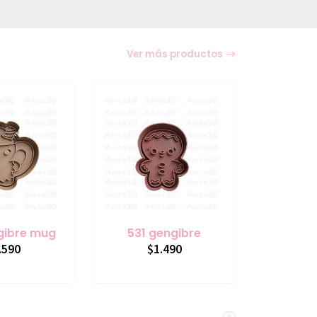
Ver más productos
gibre mug
531 gengibre
.590
$1.490