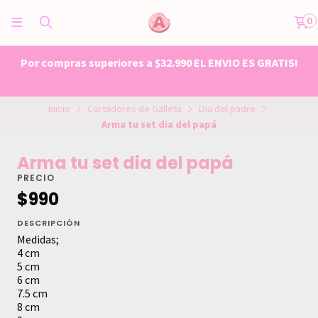
0
Por compras superiores a $32.990 EL ENVIO ES GRATIS!
Inicio
Cortadores de Galleta
Dia del padre
Arma tu set dia del papá
Arma tu set dia del papá
PRECIO
$990
DESCRIPCIÓN
Medidas;
4 cm
5 cm
6 cm
7.5 cm
8 cm