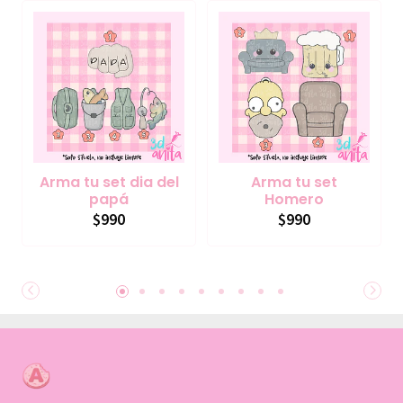
Arma tu set dia del
Arma tu set
papá
Homero
$990
$990